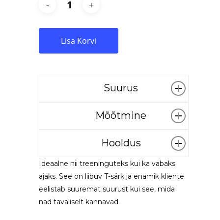
Lisa Korvi
Suurus
Mõõtmine
Suurus
Mehed
Naised
XS
90-96
Hooldus
80-84
Mõõtke oma rinnaümbermõõt.
Ideaalne nii treeninguteks kui ka vabaks
S
96-102
84-88
Soovitame särki pesta
ajaks. See on liibuv T-särk ja enamik kliente
temperatuuril kuni 30°C.
M
102-108
88-92
eelistab suuremat suurust kui see, mida
Võimalusel laske särgil õhu käes
nad tavaliselt kannavad.
L
108-114
92-96
kuivada. Vältige trükitud logo