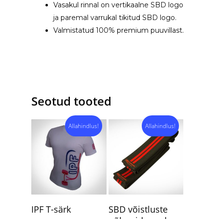
triikimist, sest see võib trükki
Vasakul rinnal on vertikaalne SBD logo
XL
114-122
96-100
kahjustada.
ja paremal varrukal tikitud SBD logo.
Valmistatud 100% premium puuvillast.
2XL
122-130
100-104
3XL
130-138
104-108
4XL
138-146
–
Seotud tooted
5XL
146-154
–
Allahindlus!
Allahindlus!
Vali
Vali
IPF T-särk
SBD võistluste