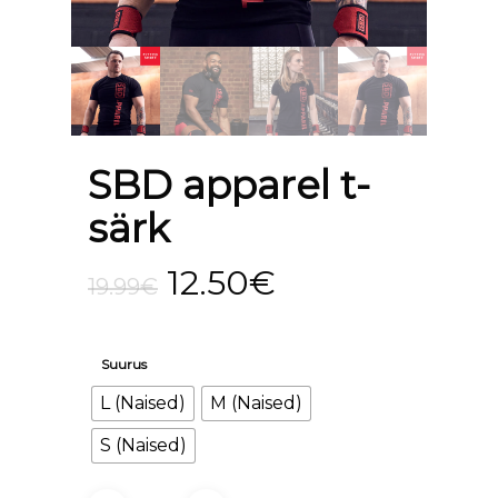
SBD apparel t-
särk
Algne
Current
12.50
€
19.99
€
hind
price
oli:
is:
Suurus
19.99€.
12.50€.
L (Naised)
M (Naised)
S (Naised)