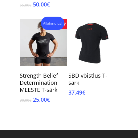
Algne
Current
50.00
€
55.00
€
hind
price
oli:
is:
55.00€.
Allahindlus!
50.00€.
Vali
Vali
Strength Belief
SBD võistlus T-
Determination
särk
MEESTE T-särk
37.49
€
Algne
Current
25.00
€
30.00
€
hind
price
oli:
is:
30.00€.
25.00€.