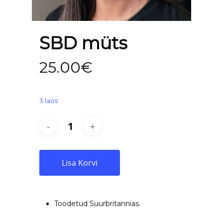
SBD müts
25.00
€
3 laos
Lisa Korvi
Toodetud Suurbritannias.