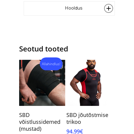
Hooldus
Soovitame mütsi pesta kuni 30°C
vees. Seejärel panna õhu kätte
kuivama. Mitte kasutada kuivatit.
Seotud tooted
Allahindlus!
Vali
Vali
SBD
SBD jõutõstmise
võistlussidemed
trikoo
(mustad)
94.99
€